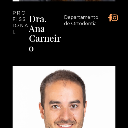
PRO
Dra.
Departamento
FISS
de Ortodontia
Ana
IONA
L
Carneir
o