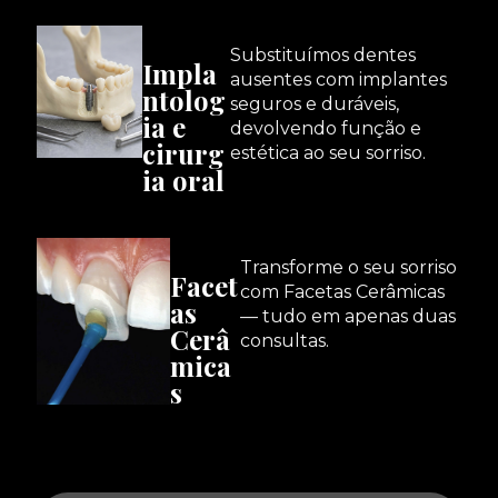
Substituímos dentes
Impla
ausentes com implantes
ntolog
seguros e duráveis,
ia e
devolvendo função e
cirurg
estética ao seu sorriso.
ia oral
Transforme o seu sorriso
Facet
com Facetas Cerâmicas
as
— tudo em apenas duas
Cerâ
consultas.
mica
s