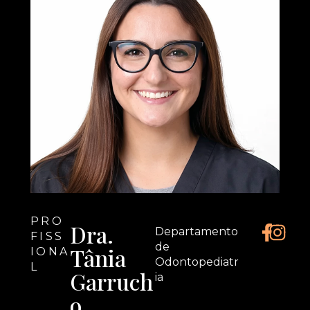
PRO
Dra.
Departamento
FISS
de
Tânia
IONA
Odontopediatr
L
Garruch
ia
o