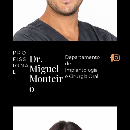
PRO
Dr.
Departamento
FISS
de
Miguel
IONA
Implantologia
L
Monteir
e Cirurgia Oral
o